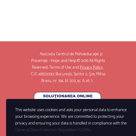
Asociația Centrul de Psihoeducație și
Prevenție - Hope and Help © 2016 All Rights
Reserved,
Terms of Use
and
Privacy Policy.
C.I.F. 48512030, București, Sector 2, Șos. Mihai
Bravu, nr. 194, bl. 203, sc. A, et. 1.
This website uses cookies and asks your personal data to enhance
your browsing experience. We are committed to protecting your
privacy and ensuring your data is handled in compliance with the
General Data Protection Regulation (GDPR)
.