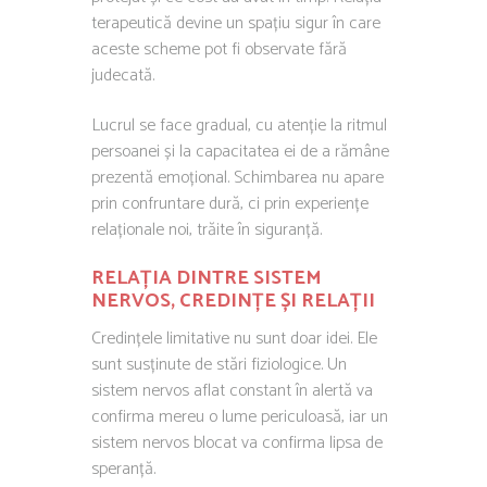
terapeutică devine un spațiu sigur în care
aceste scheme pot fi observate fără
judecată.
Lucrul se face gradual, cu atenție la ritmul
persoanei și la capacitatea ei de a rămâne
prezentă emoțional. Schimbarea nu apare
prin confruntare dură, ci prin experiențe
relaționale noi, trăite în siguranță.
RELAȚIA DINTRE SISTEM
NERVOS, CREDINȚE ȘI RELAȚII
Credințele limitative nu sunt doar idei. Ele
sunt susținute de stări fiziologice. Un
sistem nervos aflat constant în alertă va
confirma mereu o lume periculoasă, iar un
sistem nervos blocat va confirma lipsa de
speranță.