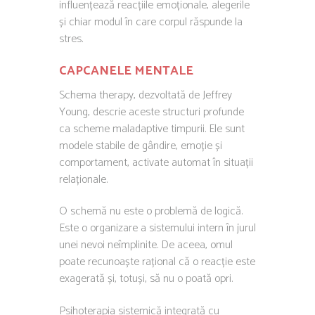
influențează reacțiile emoționale, alegerile
și chiar modul în care corpul răspunde la
stres.
CAPCANELE MENTALE
Schema therapy, dezvoltată de
Jeffrey
Young
, descrie aceste structuri profunde
ca scheme maladaptive timpurii. Ele sunt
modele stabile de gândire, emoție și
comportament, activate automat în situații
relaționale.
O schemă nu este o problemă de logică.
Este o organizare a sistemului intern în jurul
unei nevoi neîmplinite. De aceea, omul
poate recunoaște rațional că o reacție este
exagerată și, totuși, să nu o poată opri.
Psihoterapia sistemică integrată cu