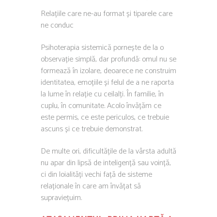
Relațiile care ne-au format și tiparele care
ne conduc
Psihoterapia sistemică pornește de la o
observație simplă, dar profundă: omul nu se
formează în izolare, deoarece ne construim
identitatea, emoțiile și felul de a ne raporta
la lume în relație cu ceilalți. În familie, în
cuplu, în comunitate. Acolo învățăm ce
este permis, ce este periculos, ce trebuie
ascuns și ce trebuie demonstrat.
De multe ori, dificultățile de la vârsta adultă
nu apar din lipsă de inteligență sau voință,
ci din loialități vechi față de sisteme
relaționale în care am învățat să
supraviețuim.