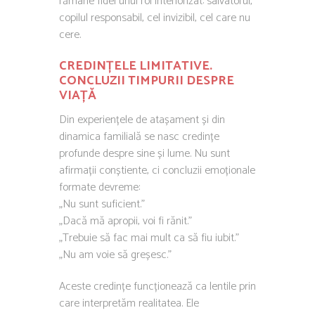
rămâne fidel unui rol interiorizat: salvatorul,
copilul responsabil, cel invizibil, cel care nu
cere.
CREDINȚELE LIMITATIVE.
CONCLUZII TIMPURII DESPRE
VIAȚĂ
Din experiențele de atașament și din
dinamica familială se nasc credințe
profunde despre sine și lume. Nu sunt
afirmații conștiente, ci concluzii emoționale
formate devreme:
„Nu sunt suficient.”
„Dacă mă apropii, voi fi rănit.”
„Trebuie să fac mai mult ca să fiu iubit.”
„Nu am voie să greșesc.”
Aceste credințe funcționează ca lentile prin
care interpretăm realitatea. Ele