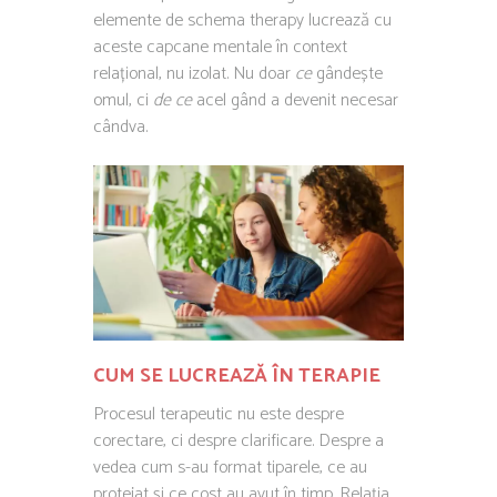
elemente de schema therapy lucrează cu
aceste capcane mentale în context
relațional, nu izolat. Nu doar
ce
gândește
omul, ci
de ce
acel gând a devenit necesar
cândva.
CUM SE LUCREAZĂ ÎN TERAPIE
Procesul terapeutic nu este despre
corectare, ci despre clarificare. Despre a
vedea cum s-au format tiparele, ce au
protejat și ce cost au avut în timp. Relația