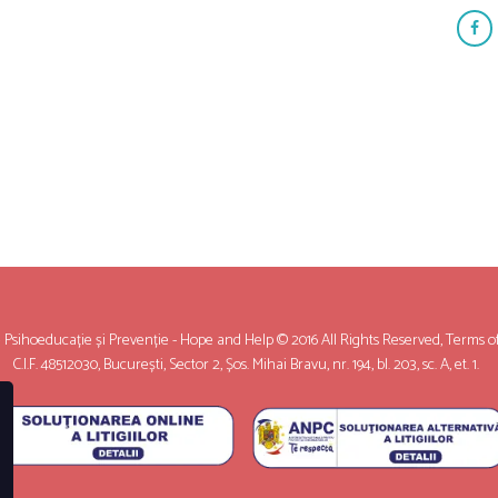
sihoeducație și Prevenție - Hope and Help © 2016 All Rights Reserved,
Terms o
C.I.F. 48512030, București, Sector 2, Șos. Mihai Bravu, nr. 194, bl. 203, sc. A, et. 1.