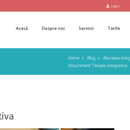
Login
Acasă
Despre noi
Servicii
Tarife
Home
Blog
Abordare integ
Attachment: Terapie integrativa
tiva