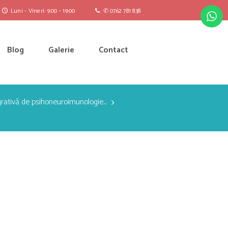
Luni - Vineri: 9:00 - 19:00
✆ 0762 781 838
Blog
Galerie
Contact
rativă de psihoneuroimunologie...