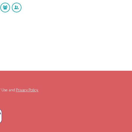
f Use
and
Privacy Policy.