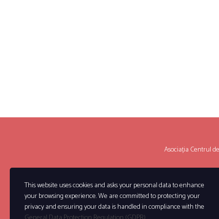
Asociația Centrul de P
This website uses cookies and asks your personal data to enhance
your browsing experience. We are committed to protecting your
privacy and ensuring your data is handled in compliance with the
General Data Protection Regulation (GDPR)
.