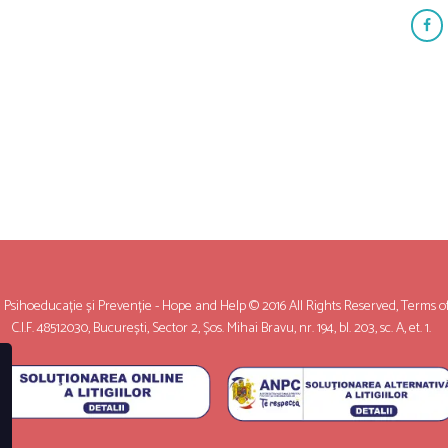
sihoeducație și Prevenție - Hope and Help © 2016 All Rights Reserved,
Terms o
C.I.F. 48512030, București, Sector 2, Șos. Mihai Bravu, nr. 194, bl. 203, sc. A, et. 1.