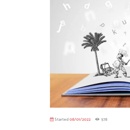
Started
08/01/2022
578