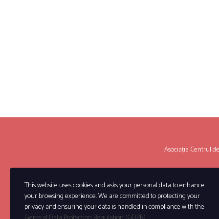
Asociația Centrul de P
This website uses cookies and asks your personal data to enhance
your browsing experience. We are committed to protecting your
privacy and ensuring your data is handled in compliance with the
General Data Protection Regulation (GDPR)
.