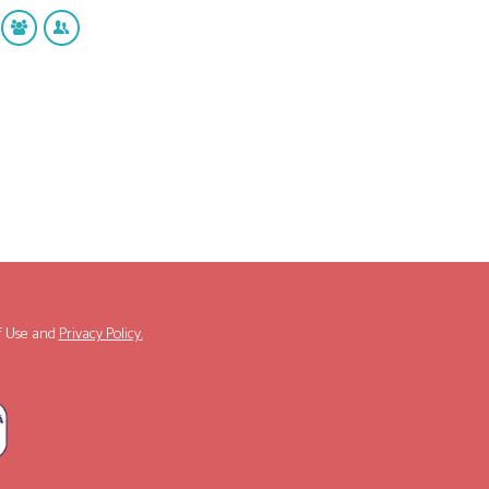
f Use
and
Privacy Policy.