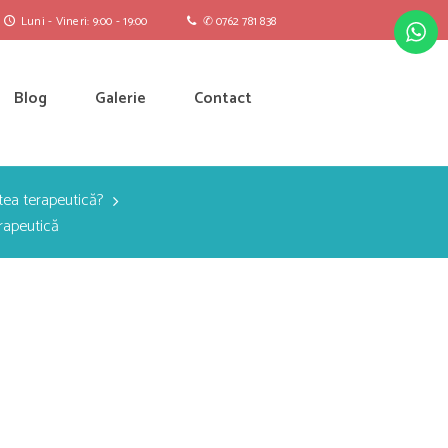
Luni - Vineri: 9:00 - 19:00
✆ 0762 781 838
Blog
Galerie
Contact
tea terapeutică?
rapeutică