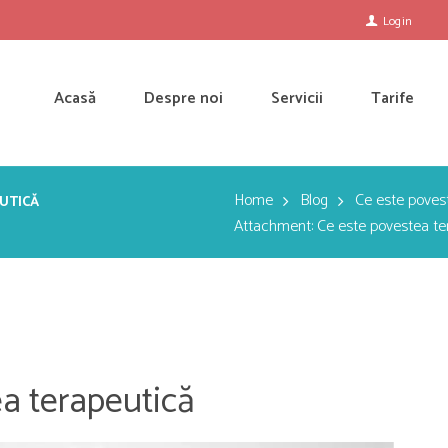
Login
Acasă
Despre noi
Servicii
Tarife
Home
Blog
Ce este poves
UTICĂ
Attachment: Ce este povestea te
a terapeutică