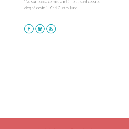
”Nu sunt ceea ce mi s-a întâmplat, sunt ceea ce
aleg să devin.” - Carl Gustav Jung