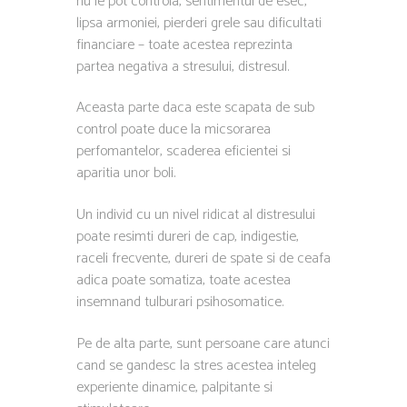
nu le pot controla, sentimentul de esec,
lipsa armoniei, pierderi grele sau dificultati
financiare – toate acestea reprezinta
partea negativa a stresului, distresul.
Aceasta parte daca este scapata de sub
control poate duce la micsorarea
perfomantelor, scaderea eficientei si
aparitia unor boli.
Un individ cu un nivel ridicat al distresului
poate resimti dureri de cap, indigestie,
raceli frecvente, dureri de spate si de ceafa
adica poate somatiza, toate acestea
insemnand tulburari psihosomatice.
Pe de alta parte, sunt persoane care atunci
cand se gandesc la stres acestea inteleg
experiente dinamice, palpitante si