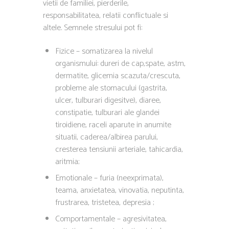
vietii de familiei, pierderile,
responsabilitatea, relatii conflictuale si
altele. Semnele stresului pot fi:
Fizice – somatizarea la nivelul
organismului: dureri de cap,spate, astm,
dermatite, glicemia scazuta/crescuta,
probleme ale stomacului (gastrita,
ulcer, tulburari digesitve), diaree,
constipatie, tulburari ale glandei
tiroidiene, raceli aparute in anumite
situatii, caderea/albirea parului,
cresterea tensiunii arteriale, tahicardia,
aritmia;
Emotionale – furia (neexprimata),
teama, anxietatea, vinovatia, neputinta,
frustrarea, tristetea, depresia ;
Comportamentale – agresivitatea,