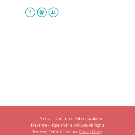
Asociația Centrul de Psihoeducație și
Prevenție - Hope and Help © 2016 All Rights
Reserved,
Terms of Use
and
Privacy Policy.