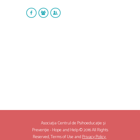
Asociația Centrul de Psihoeducație și
Prevenție - Hope and Help © 2016 All Rights
Reserved,
Terms of Use
and
Privacy Policy.