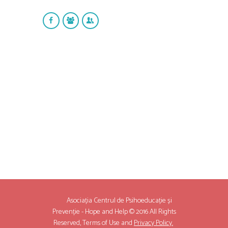
Asociația Centrul de Psihoeducație și
Prevenție - Hope and Help © 2016 All Rights
Reserved,
Terms of Use
and
Privacy Policy.