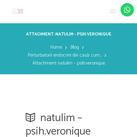
ATTACHMENT: NATULIM – PSIH.VERONIQUE
Home
Blog
Perturbatorii endocrini din casă: cum...
Attachment: natulim – psih.veronique
natulim –
psih.veronique