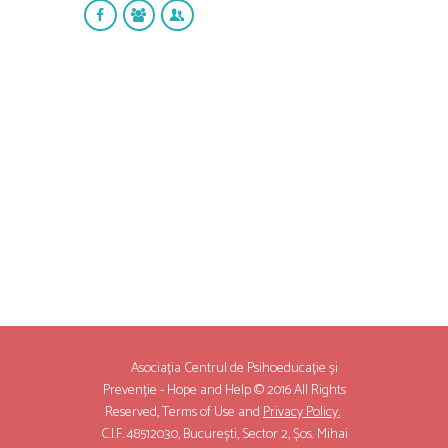
Asociația Centrul de Psihoeducație și
Prevenție - Hope and Help © 2016 All Rights
Reserved,
Terms of Use
and
Privacy Policy.
C.I.F. 48512030, București, Sector 2, Șos. Mihai