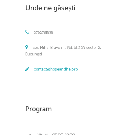
Unde ne găsești
0762781838
Sos. Mihai Bravu nr. 194, bl. 203, sector 2,
București
contact@hopeandhelp.ro
Program
Luni - Vineri - 09:00-19:00