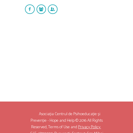
Asociația Centrul de Psihoeducație și
Prevenție - Hope and Help © 2016 All Rights
Reserved,
Terms of Use
and
Privacy Policy.