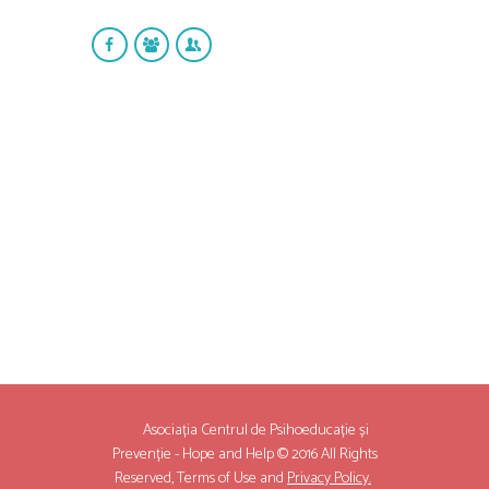
Asociația Centrul de Psihoeducație și
Prevenție - Hope and Help © 2016 All Rights
Reserved,
Terms of Use
and
Privacy Policy.