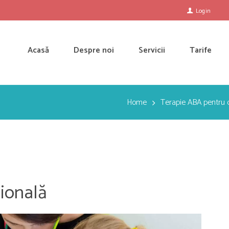
Login
Acasă
Despre noi
Servicii
Tarife
Home
Terapie ABA pentru c
ională