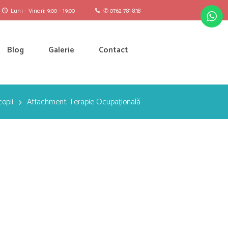
Luni - Vineri: 9:00 - 19:00
✆ 0762 781 838
Blog
Galerie
Contact
opii
Attachment: Terapie Ocupațională