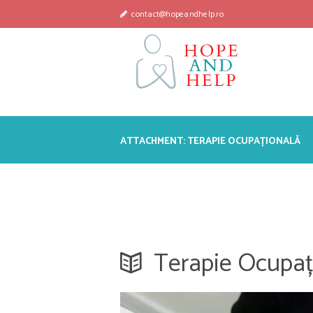
contact@hopeandhelp.ro
ATTACHMENT: TERAPIE OCUPAȚIONALĂ
Terapie Ocupaț