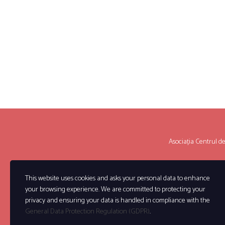
Asociația Centrul de P
This website uses cookies and asks your personal data to enhance
your browsing experience. We are committed to protecting your
privacy and ensuring your data is handled in compliance with the
General Data Protection Regulation (GDPR)
.