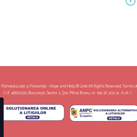
sihoeducație și Prevenție - Hope and Help © 2016 All Rights Reserved,
Terms o
C.I.F. 48512030, București, Sector 2, Șos. Mihai Bravu, nr. 194, bl. 203, sc. A, et. 1.