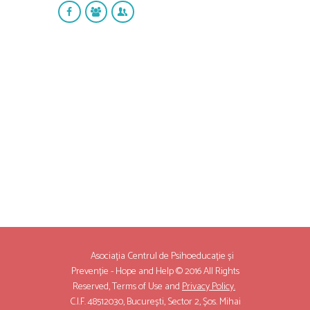
Asociația Centrul de Psihoeducație și
Prevenție - Hope and Help © 2016 All Rights
Reserved,
Terms of Use
and
Privacy Policy.
C.I.F. 48512030, București, Sector 2, Șos. Mihai