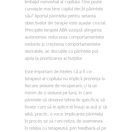
limbajul nonverbal al copilului. Cine poate
cunoaște mai bine copilul decât părintele
său? Aportul părintelui pentru setarea
obiectivelor din terapie este așadar crucial.
Principiile terapiei ABA vizează atingerea
autonomiei, reducerea comportamentelor
nedorite și creșterea comportamentelor
dezirabile, iar discuțiile cu părintele pot
ajuta la prioritizarea achizițiilor.
Este important de înțeles că a fi co-
terapeut al copilului nu implică prezența la
fiecare sesiune de recuperare, ci la un
minim de o sesiune pe lună, în care
părintele să observe tehnicile specifice, să
învețe cum să le aplice el însuși acasă și să
aibă, practic, o voce. Implicarea părintelui
în proces se va concretiza, de asemenea,
în relația cu terapeutul, prin feedback-ul pe