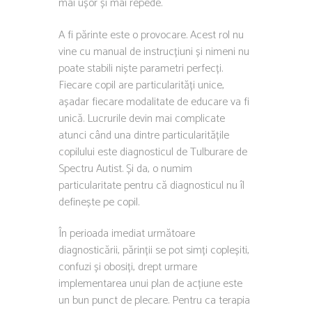
mai ușor și mai repede.
A fi părinte este o provocare. Acest rol nu
vine cu manual de instrucțiuni și nimeni nu
poate stabili niște parametri perfecți.
Fiecare copil are particularități unice,
așadar fiecare modalitate de educare va fi
unică. Lucrurile devin mai complicate
atunci când una dintre particularitățile
copilului este diagnosticul de Tulburare de
Spectru Autist. Și da, o numim
particularitate pentru că diagnosticul nu îl
definește pe copil.
În perioada imediat următoare
diagnosticării, părinții se pot simți copleșiti,
confuzi și obosiți, drept urmare
implementarea unui plan de acțiune este
un bun punct de plecare. Pentru ca terapia