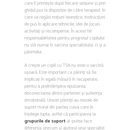
care îl primește după fiecare sesiune și prin
ghidul pus la dispoziție de către terapeut, în
care va regăsi noțiuni teoretice, instrucțiuni
de pus în aplicare tehnicile, idei de jocuri,
activități și recompense. În acest fel
responsabilitatea pentru progresul copilului
nu stă numai în sarcina specialistului, ci și a
părintelui.
A crește un copil cu TSA nu este o sarcină
ușoară. Este important ca părinți să fie
implicați în egală măsură în recuperare,
pentru a preîntâmpina epuizarea,
deconectarea dintre parteneri și suferința
emoțională. Uneori părinții au nevoie de
suport moral din partea cuiva care le
înțelege lupta, astfel că participarea la
grupurile de suport
ar putea face
diferența, precum și ajutorul unui specialist