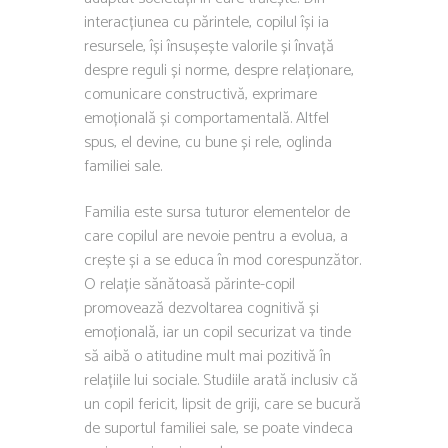
interacțiunea cu părintele, copilul își ia
resursele, își însușește valorile și învață
despre reguli și norme, despre relaționare,
comunicare constructivă, exprimare
emoțională și comportamentală. Altfel
spus, el devine, cu bune și rele, oglinda
familiei sale.
Familia este sursa tuturor elementelor de
care copilul are nevoie pentru a evolua, a
crește și a se educa în mod corespunzător.
O relație sănătoasă părinte-copil
promovează dezvoltarea cognitivă și
emoțională, iar un copil securizat va tinde
să aibă o atitudine mult mai pozitivă în
relațiile lui sociale. Studiile arată inclusiv că
un copil fericit, lipsit de griji, care se bucură
de suportul familiei sale, se poate vindeca