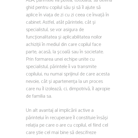
ABA, părintele va putea, totodată, să devină
ghid pentru copilul său și să îl ajute să
aplice în viața de zi cu zi ceea ce învață în
cabinet. Astfel, atât părintele, cât și
specialistul, se vor asigura de
funcționalitatea și aplicabilitatea noilor
achiziții în mediul din care copilul face
parte, acasă, la școală sau în societate.
Prin formarea unei echipe unite cu
specialistul, părintele îi va transmite
copilului, nu numai sprijinul de care acesta
nevoie, cât și apartenența la un proces
care nu îl izolează, ci, dimpotrivă, îl apropie
de familia sa.
Un alt avantaj al implicării active a
părintelui în recuperare îl constituie însăși
relația pe care o are cu copilul, el fiind cel
care știe cel mai bine să descifreze