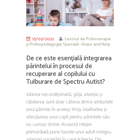
15/02/2022
Centrul de Psihoterapie
și Psihopedagogie Specială -Hope and Help
De ce este esențială integrarea
părintelui în procesul de
recuperare al copilului cu
Tulburare de Spectru Autist?
Iubirea necondiționată, grija, atenția și
răbdarea sunt doar câteva dintre atributele
unui părinte; în același timp, loialitatea și
afecțiunea unui copil pentru părintele său
nu cunosc limite. Această relație
primordială pune bazele unui adult integru,
adaptat societății în care trăiește. Din