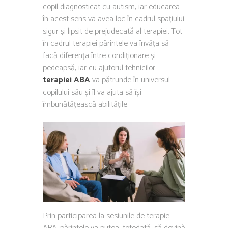
copil diagnosticat cu autism, iar educarea
în acest sens va avea loc în cadrul spațiului
sigur și lipsit de prejudecată al terapiei. Tot
în cadrul terapiei părintele va învăța să
facă diferența între condiționare
și
pedeapsă, iar cu ajutorul tehnicilor
terapiei ABA
va pătrunde în universul
copilului său și îl va ajuta să își
îmbunătățească abilitățile.
Prin participarea la sesiunile de terapie